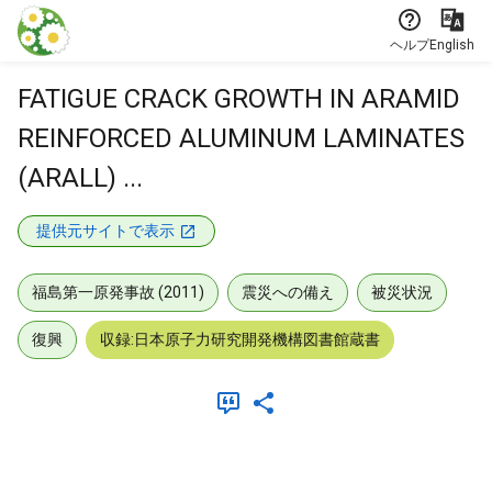
本文に飛ぶ
ヘルプ
English
FATIGUE CRACK GROWTH IN ARAMID
REINFORCED ALUMINUM LAMINATES
(ARALL) ...
提供元サイトで表示
福島第一原発事故 (2011)
震災への備え
被災状況
復興
収録:日本原子力研究開発機構図書館蔵書