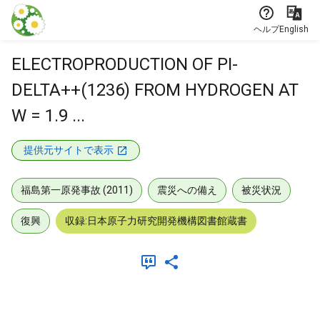
本文に飛ぶ
ヘルプ
English
ELECTROPRODUCTION OF PI-
DELTA++(1236) FROM HYDROGEN AT
W = 1.9 ...
提供元サイトで表示
福島第一原発事故 (2011)
震災への備え
被災状況
復興
収録:日本原子力研究開発機構図書館蔵書