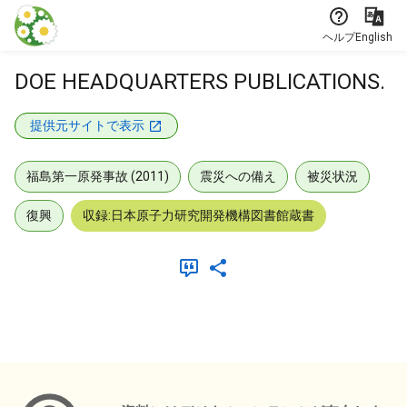
本文に飛ぶ
ヘルプ
English
DOE HEADQUARTERS PUBLICATIONS.
提供元サイトで表示
福島第一原発事故 (2011)
震災への備え
被災状況
復興
収録:日本原子力研究開発機構図書館蔵書
メタデータ