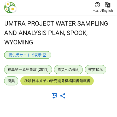
本文に飛ぶ
ヘルプ
English
UMTRA PROJECT WATER SAMPLING
AND ANALYSIS PLAN, SPOOK,
WYOMING
提供元サイトで表示
福島第一原発事故 (2011)
震災への備え
被災状況
復興
収録:日本原子力研究開発機構図書館蔵書