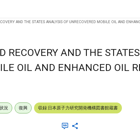
OVERY AND THE STATES ANALYSIS OF UNRECOVERED MOBILE OIL AND ENHANCE
 RECOVERY AND THE STATES
LE OIL AND ENHANCED OIL 
状況
復興
収録:日本原子力研究開発機構図書館蔵書