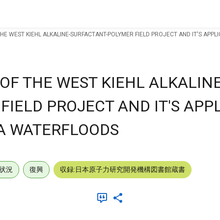
THE WEST KIEHL ALKALINE-SURFACTANT-POLYMER FIELD PROJECT AND IT'S AP
OF THE WEST KIEHL ALKALINE
IELD PROJECT AND IT'S APP
A WATERFLOODS
状況
復興
収録:日本原子力研究開発機構図書館蔵書