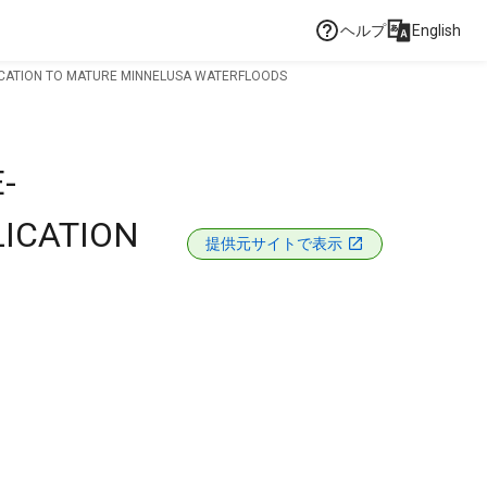
ヘルプ
English
PLICATION TO MATURE MINNELUSA WATERFLOODS
-
LICATION
提供元サイトで表示