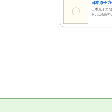
日本原子力
日本原子力研
ト、会議資料、