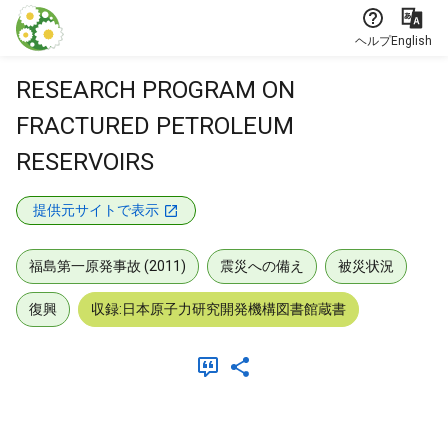
本文に飛ぶ
ヘルプ
English
RESEARCH PROGRAM ON
FRACTURED PETROLEUM
RESERVOIRS
提供元サイトで表示
福島第一原発事故 (2011)
震災への備え
被災状況
復興
収録:日本原子力研究開発機構図書館蔵書