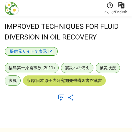
本文に飛ぶ
ヘルプ
English
IMPROVED TECHNIQUES FOR FLUID
DIVERSION IN OIL RECOVERY
提供元サイトで表示
福島第一原発事故 (2011)
震災への備え
被災状況
復興
収録:日本原子力研究開発機構図書館蔵書
メタデータ