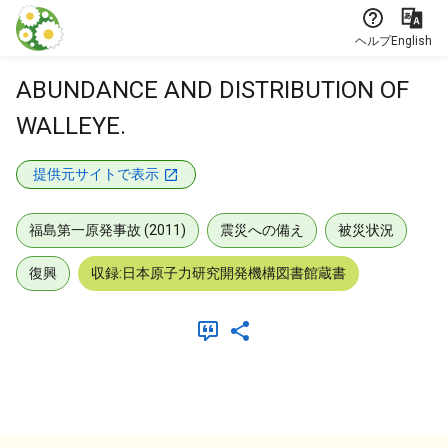
本文に飛ぶ
ヘルプ
English
ABUNDANCE AND DISTRIBUTION OF
WALLEYE.
提供元サイトで表示
福島第一原発事故 (2011)
震災への備え
被災状況
復興
収録:日本原子力研究開発機構図書館蔵書
メタデータ