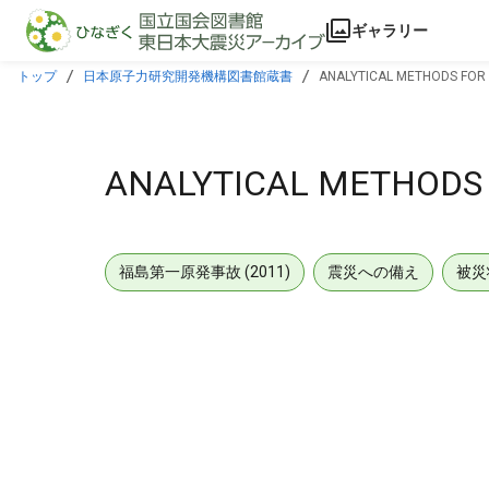
本文に飛ぶ
ギャラリー
トップ
日本原子力研究開発機構図書館蔵書
ANALYTICAL METHODS FOR
ANALYTICAL METHODS
福島第一原発事故 (2011)
震災への備え
被災
メタデータ