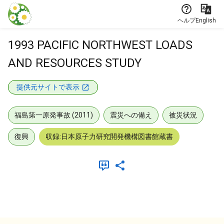
本文に飛ぶ
ヘルプ
English
1993 PACIFIC NORTHWEST LOADS
AND RESOURCES STUDY
提供元サイトで表示
福島第一原発事故 (2011)
震災への備え
被災状況
復興
収録:日本原子力研究開発機構図書館蔵書
メタデータ