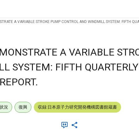
NSTRATE A VARIABLE STROKE PUMP CONTROL AND WINDMILL SYSTEM: FIFTH QU
DEMONSTRATE A VARIABLE ST
L SYSTEM: FIFTH QUARTERLY
REPORT.
状況
復興
収録:日本原子力研究開発機構図書館蔵書