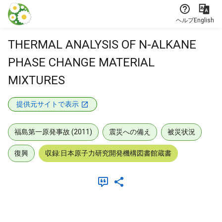
本文に飛ぶ
ヘルプ
English
THERMAL ANALYSIS OF N-ALKANE
PHASE CHANGE MATERIAL
MIXTURES
提供元サイトで表示
福島第一原発事故 (2011)
震災への備え
被災状況
復興
収録:日本原子力研究開発機構図書館蔵書