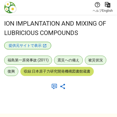
本文に飛ぶ
ヘルプ
English
ION IMPLANTATION AND MIXING OF
LUBRICIOUS COMPOUNDS
提供元サイトで表示
福島第一原発事故 (2011)
震災への備え
被災状況
復興
収録:日本原子力研究開発機構図書館蔵書
メタデータ