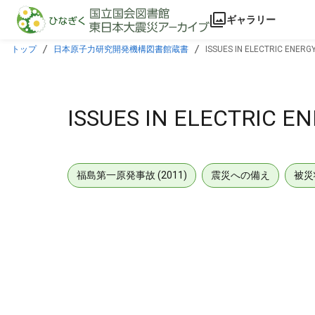
本文に飛ぶ
ギャラリー
トップ
日本原子力研究開発機構図書館蔵書
ISSUES IN ELECTRIC ENERG
ISSUES IN ELECTRIC E
福島第一原発事故 (2011)
震災への備え
被災
メタデータ