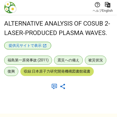
本文に飛ぶ
ヘルプ
English
ALTERNATIVE ANALYSIS OF COSUB 2-
LASER-PRODUCED PLASMA WAVES.
提供元サイトで表示
福島第一原発事故 (2011)
震災への備え
被災状況
復興
収録:日本原子力研究開発機構図書館蔵書
メタデータ