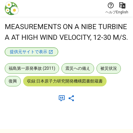
本文に飛ぶ
ヘルプ
English
MEASUREMENTS ON A NIBE TURBINE
A AT HIGH WIND VELOCITY, 12-30 M/S.
提供元サイトで表示
福島第一原発事故 (2011)
震災への備え
被災状況
復興
収録:日本原子力研究開発機構図書館蔵書
メタデータ