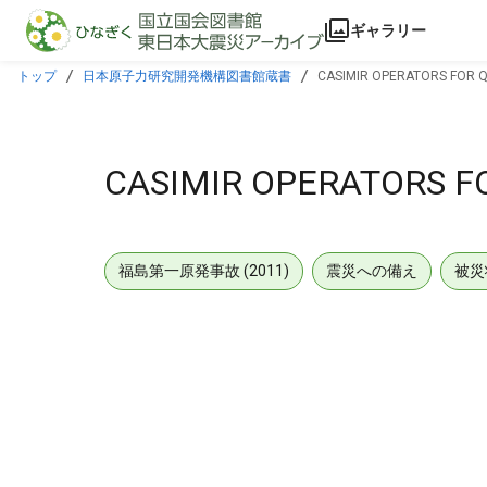
本文に飛ぶ
ギャラリー
トップ
日本原子力研究開発機構図書館蔵書
CASIMIR OPERATORS FOR 
CASIMIR OPERATORS F
福島第一原発事故 (2011)
震災への備え
被災
メタデータ