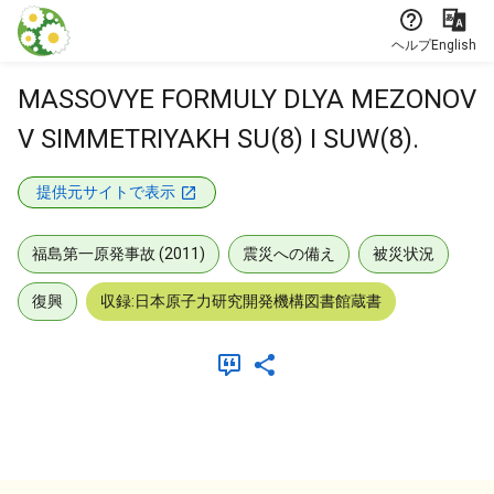
本文に飛ぶ
ヘルプ
English
MASSOVYE FORMULY DLYA MEZONOV
V SIMMETRIYAKH SU(8) I SUW(8).
提供元サイトで表示
福島第一原発事故 (2011)
震災への備え
被災状況
復興
収録:日本原子力研究開発機構図書館蔵書
メタデータ