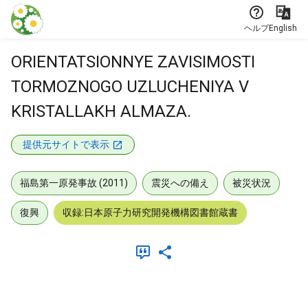
本文に飛ぶ
ヘルプ
English
ORIENTATSIONNYE ZAVISIMOSTI
TORMOZNOGO UZLUCHENIYA V
KRISTALLAKH ALMAZA.
提供元サイトで表示
福島第一原発事故 (2011)
震災への備え
被災状況
復興
収録:日本原子力研究開発機構図書館蔵書