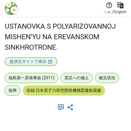
本文に飛ぶ
ヘルプ
English
USTANOVKA S POLYARIZOVANNOJ
MISHEN'YU NA EREVANSKOM
SINKHROTRONE.
提供元サイトで表示
福島第一原発事故 (2011)
震災への備え
被災状況
復興
収録:日本原子力研究開発機構図書館蔵書