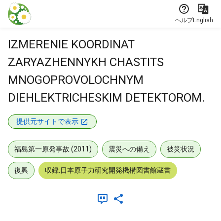
本文に飛ぶ
ヘルプ
English
IZMERENIE KOORDINAT
ZARYAZHENNYKH CHASTITS
MNOGOPROVOLOCHNYM
DIEHLEKTRICHESKIM DETEKTOROM.
提供元サイトで表示
福島第一原発事故 (2011)
震災への備え
被災状況
復興
収録:日本原子力研究開発機構図書館蔵書