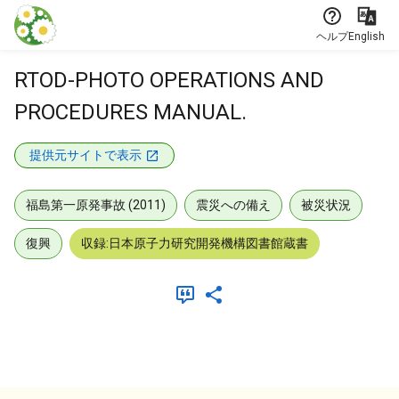
本文に飛ぶ
ヘルプ
English
RTOD-PHOTO OPERATIONS AND
PROCEDURES MANUAL.
提供元サイトで表示
福島第一原発事故 (2011)
震災への備え
被災状況
復興
収録:日本原子力研究開発機構図書館蔵書
メタデータ