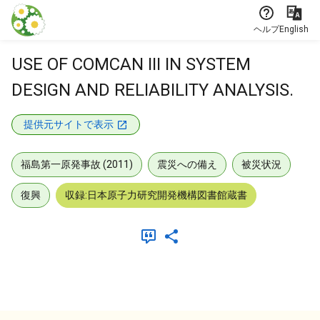
本文に飛ぶ
ヘルプ
English
USE OF COMCAN III IN SYSTEM
DESIGN AND RELIABILITY ANALYSIS.
提供元サイトで表示
福島第一原発事故 (2011)
震災への備え
被災状況
復興
収録:日本原子力研究開発機構図書館蔵書
メタデータ