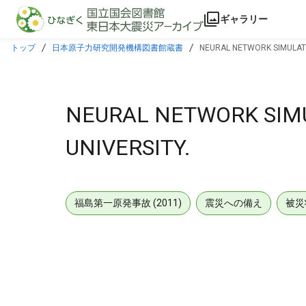
本文に飛ぶ
ギャラリー
トップ
日本原子力研究開発機構図書館蔵書
NEURAL NETWORK SIMULATI
NEURAL NETWORK SIM
UNIVERSITY.
福島第一原発事故 (2011)
震災への備え
被災