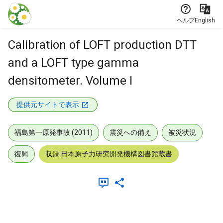
本文に飛ぶ
ヘルプ
English
Calibration of LOFT production DTT
and a LOFT type gamma
densitometer. Volume I
提供元サイトで表示
福島第一原発事故 (2011)
震災への備え
被災状況
復興
収録:日本原子力研究開発機構図書館蔵書