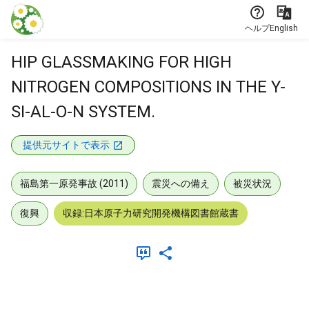
本文に飛ぶ
ヘルプ
English
HIP GLASSMAKING FOR HIGH
NITROGEN COMPOSITIONS IN THE Y-
SI-AL-O-N SYSTEM.
提供元サイトで表示
福島第一原発事故 (2011)
震災への備え
被災状況
復興
収録:日本原子力研究開発機構図書館蔵書