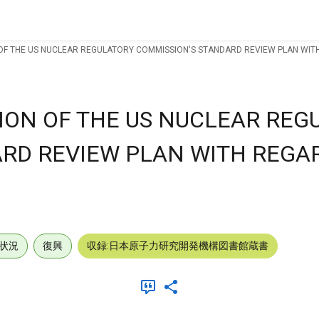
OF THE US NUCLEAR REGULATORY COMMISSION'S STANDARD REVIEW PLAN WITH
ION OF THE US NUCLEAR REG
RD REVIEW PLAN WITH REGA
状況
復興
収録:日本原子力研究開発機構図書館蔵書