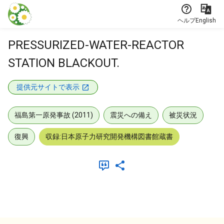
本文に飛ぶ
ヘルプ
English
PRESSURIZED-WATER-REACTOR
STATION BLACKOUT.
提供元サイトで表示
福島第一原発事故 (2011)
震災への備え
被災状況
復興
収録:日本原子力研究開発機構図書館蔵書
メタデータ