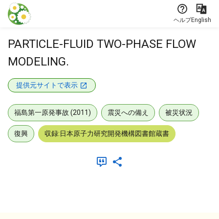
本文に飛ぶ
ヘルプ
English
PARTICLE-FLUID TWO-PHASE FLOW
MODELING.
提供元サイトで表示
福島第一原発事故 (2011)
震災への備え
被災状況
復興
収録:日本原子力研究開発機構図書館蔵書
メタデータ