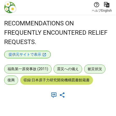
本文に飛ぶ
ヘルプ
English
RECOMMENDATIONS ON
FREQUENTLY ENCOUNTERED RELIEF
REQUESTS.
提供元サイトで表示
福島第一原発事故 (2011)
震災への備え
被災状況
復興
収録:日本原子力研究開発機構図書館蔵書