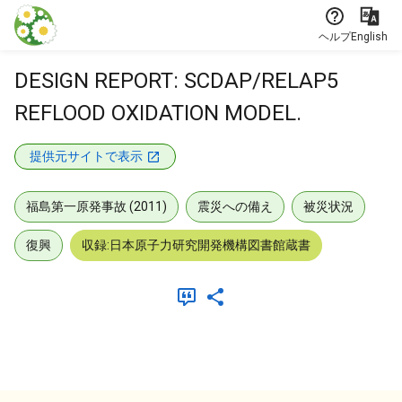
本文に飛ぶ
ヘルプ
English
DESIGN REPORT: SCDAP/RELAP5
REFLOOD OXIDATION MODEL.
提供元サイトで表示
福島第一原発事故 (2011)
震災への備え
被災状況
復興
収録:日本原子力研究開発機構図書館蔵書
メタデータ