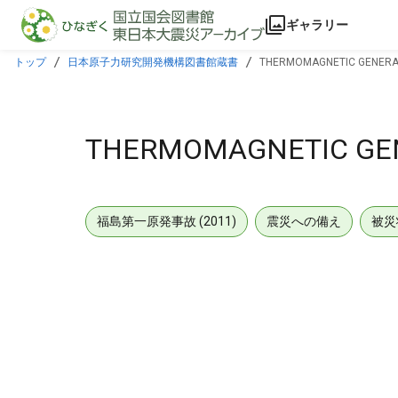
本文に飛ぶ
ギャラリー
トップ
日本原子力研究開発機構図書館蔵書
THERMOMAGNETIC GENERA
THERMOMAGNETIC GE
福島第一原発事故 (2011)
震災への備え
被災
メタデータ