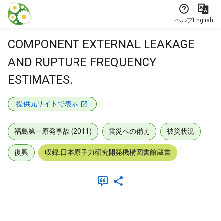
本文に飛ぶ
ヘルプ
English
COMPONENT EXTERNAL LEAKAGE
AND RUPTURE FREQUENCY
ESTIMATES.
提供元サイトで表示
福島第一原発事故 (2011)
震災への備え
被災状況
復興
収録:日本原子力研究開発機構図書館蔵書