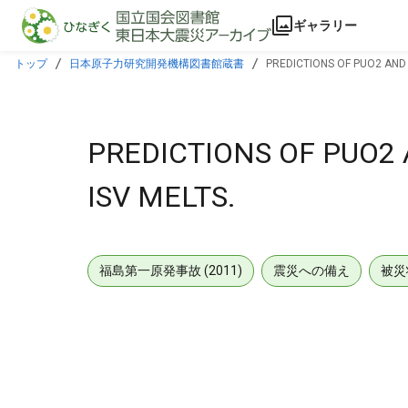
本文に飛ぶ
ギャラリー
トップ
日本原子力研究開発機構図書館蔵書
PREDICTIONS OF PUO2 AND
PREDICTIONS OF PUO
ISV MELTS.
福島第一原発事故 (2011)
震災への備え
被災