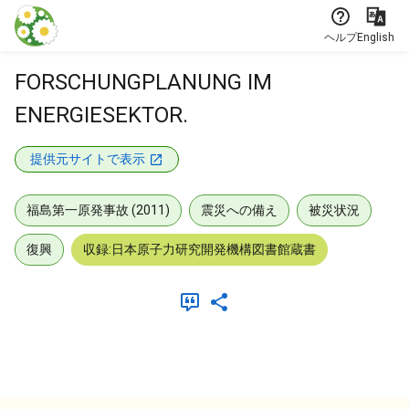
本文に飛ぶ
ヘルプ
English
FORSCHUNGPLANUNG IM
ENERGIESEKTOR.
提供元サイトで表示
福島第一原発事故 (2011)
震災への備え
被災状況
復興
収録:日本原子力研究開発機構図書館蔵書
メタデータ