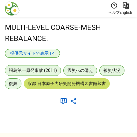
本文に飛ぶ
ヘルプ
English
MULTI-LEVEL COARSE-MESH
REBALANCE.
提供元サイトで表示
福島第一原発事故 (2011)
震災への備え
被災状況
復興
収録:日本原子力研究開発機構図書館蔵書
メタデータ