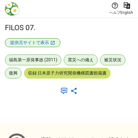
本文に飛ぶ
ヘルプ
English
FILOS 07.
提供元サイトで表示
福島第一原発事故 (2011)
震災への備え
被災状況
復興
収録:日本原子力研究開発機構図書館蔵書
メタデータ