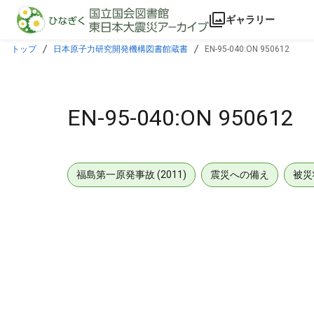
本文に飛ぶ
ギャラリー
トップ
日本原子力研究開発機構図書館蔵書
EN-95-040:ON 950612
EN-95-040:ON 950612
福島第一原発事故 (2011)
震災への備え
被災
メタデータ