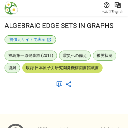
本文に飛ぶ
ヘルプ
English
ALGEBRAIC EDGE SETS IN GRAPHS
提供元サイトで表示
福島第一原発事故 (2011)
震災への備え
被災状況
復興
収録:日本原子力研究開発機構図書館蔵書
メタデータ