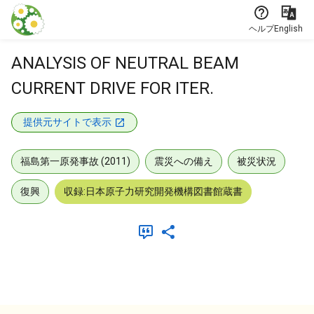
本文に飛ぶ
ヘルプ
English
ANALYSIS OF NEUTRAL BEAM
CURRENT DRIVE FOR ITER.
提供元サイトで表示
福島第一原発事故 (2011)
震災への備え
被災状況
復興
収録:日本原子力研究開発機構図書館蔵書
メタデータ