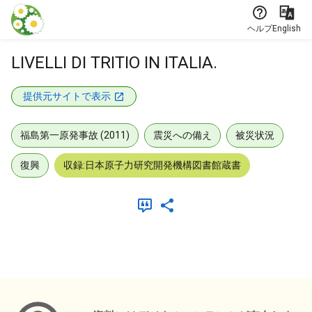
本文に飛ぶ
ヘルプ
English
LIVELLI DI TRITIO IN ITALIA.
提供元サイトで表示
福島第一原発事故 (2011)
震災への備え
被災状況
復興
収録:日本原子力研究開発機構図書館蔵書
メタデータ