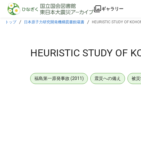
本文に飛ぶ
ギャラリー
トップ
日本原子力研究開発機構図書館蔵書
HEURISTIC STUDY OF KOH
HEURISTIC STUDY OF 
福島第一原発事故 (2011)
震災への備え
被災
メタデータ