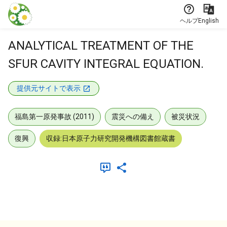
本文に飛ぶ
ヘルプ
English
ANALYTICAL TREATMENT OF THE
SFUR CAVITY INTEGRAL EQUATION.
提供元サイトで表示
福島第一原発事故 (2011)
震災への備え
被災状況
復興
収録:日本原子力研究開発機構図書館蔵書
メタデータ