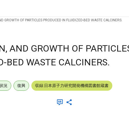
AND GROWTH OF PARTICLES PRODUCED IN FLUIDIZED-BED WASTE CALCINERS.
ON, AND GROWTH OF PARTICLE
D-BED WASTE CALCINERS.
状況
復興
収録:日本原子力研究開発機構図書館蔵書