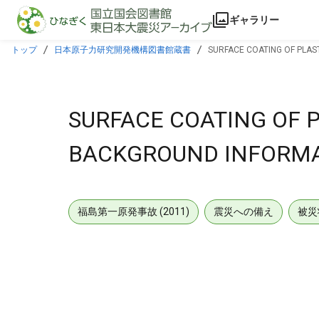
本文に飛ぶ
ギャラリー
トップ
日本原子力研究開発機構図書館蔵書
SURFACE COATING OF PLAS
SURFACE COATING OF P
BACKGROUND INFORMA
福島第一原発事故 (2011)
震災への備え
被災