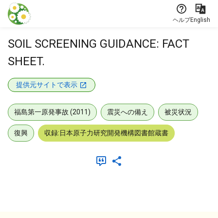
本文に飛ぶ
ヘルプ
English
SOIL SCREENING GUIDANCE: FACT
SHEET.
提供元サイトで表示
福島第一原発事故 (2011)
震災への備え
被災状況
復興
収録:日本原子力研究開発機構図書館蔵書
メタデータ