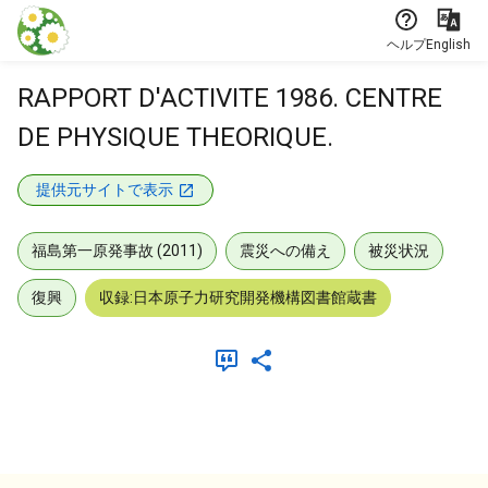
本文に飛ぶ
ヘルプ
English
RAPPORT D'ACTIVITE 1986. CENTRE
DE PHYSIQUE THEORIQUE.
提供元サイトで表示
福島第一原発事故 (2011)
震災への備え
被災状況
復興
収録:日本原子力研究開発機構図書館蔵書
メタデータ