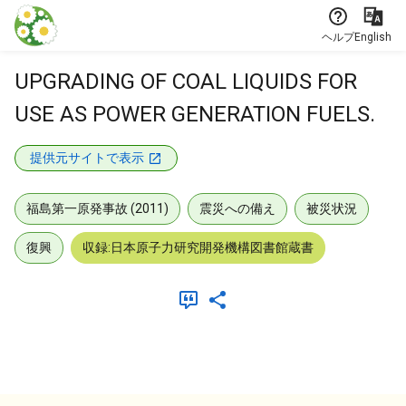
本文に飛ぶ
ヘルプ
English
UPGRADING OF COAL LIQUIDS FOR
USE AS POWER GENERATION FUELS.
提供元サイトで表示
福島第一原発事故 (2011)
震災への備え
被災状況
復興
収録:日本原子力研究開発機構図書館蔵書
メタデータ