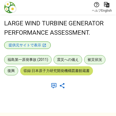
本文に飛ぶ
ヘルプ
English
LARGE WIND TURBINE GENERATOR
PERFORMANCE ASSESSMENT.
提供元サイトで表示
福島第一原発事故 (2011)
震災への備え
被災状況
復興
収録:日本原子力研究開発機構図書館蔵書
メタデータ